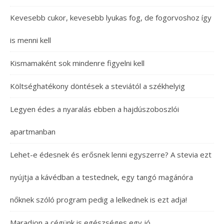
Kevesebb cukor, kevesebb lyukas fog, de fogorvoshoz így
is menni kell
Kismamaként sok mindenre figyelni kell
Költséghatékony döntések a steviától a székhelyig
Legyen édes a nyaralás ebben a hajdúszoboszlói
apartmanban
Lehet-e édesnek és erősnek lenni egyszerre? A stevia ezt
nyújtja a kávédban a testednek, egy tangó magánóra
nőknek szóló program pedig a lelkednek is ezt adja!
Maradjon a cégünk is egészséges egy jó