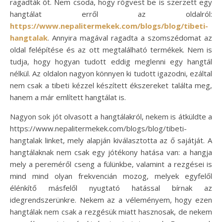
ragadták őt. Nem csoda, hogy rögvest be is szerzett egy
hangtálat erről az oldalról:
https://www.nepalitermekek.com/blogs/blog/tibeti-
hangtalak
. Annyira magával ragadta a szomszédomat az
oldal felépítése és az ott megtalálható termékek. Nem is
tudja, hogy hogyan tudott eddig meglenni egy hangtál
nélkül. Az oldalon nagyon könnyen ki tudott igazodni, ezáltal
nem csak a tibeti kézzel készített ékszereket találta meg,
hanem a már említett hangtálat is.
Nagyon sok jót olvasott a hangtálakról, nekem is átküldte a
https://www.nepalitermekek.com/blogs/blog/tibeti-
hangtalak linket, mely alapján kiválasztotta az ő sajátját. A
hangtálaknak nem csak egy jótékony hatása van: a hangja
mely a pereméről cseng a fülünkbe, valamint a rezgései is
mind mind olyan frekvencián mozog, melyek egyfelől
élénkítő másfelől nyugtató hatással bírnak az
idegrendszerünkre. Nekem az a véleményem, hogy ezen
hangtálak nem csak a rezgésük miatt hasznosak, de nekem