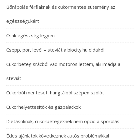
Bőrápolás férfiaknak és cukormentes sütemény az
egészségükért
Csak egészség legyen
Csepp, por, levél – steviát a biocity.hu oldalról
Cukorbeteg srácból vad motoros lettem, aki imádja a
steviát
Cukorból menteset, hangtálból szépen szólót
Cukorhelyettesítők és gázpalackok
Diétásoknak, cukorbetegeknek nem opció a spórolás
Édes ajánlatok következnek autós problémákkal