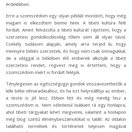
érdeklében.
Erre a szomszédom egy olyan példát mondott, hogy még
magam is elkezdtem benne hinni. A tibeti kultúra felé
fordult. Amint felvázolta a tibeti kultúrát rájöttem, hogy a
szerzetesi gondolkodásvilág tőlem sem áll olyan távol.
Csekély tudásom alapján, amely arra terjed ki, hogy
mennyire békés szerzetek, és hogy nem csak önmagukkal,
de a világgal is békében élő emberek alkotják a tibeti
szerzetesi rendet, rögvest meg is értettem, hogy a
szomszédom miért is fordult feléjük.
Ténylegesen az egészségügyi gondok visszavezethetők a
lelki béke elmaradásához, és ha ezt helyreállítja az ember,
a teste is jól lesz. Ebben hitt és még mindig hisz a
szomszédom is. Nem véletlenül bukkant rá egy honlapra,
ahol tibeti tárgyakat lehet megvenni, valamint a honlapon
még blog szintű élménybeszámolókat is talált. Az oldalon
található termékek és történetek teljesen magával