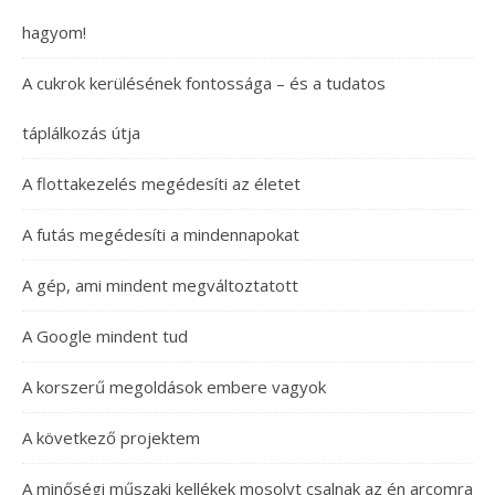
hagyom!
A cukrok kerülésének fontossága – és a tudatos
táplálkozás útja
A flottakezelés megédesíti az életet
A futás megédesíti a mindennapokat
A gép, ami mindent megváltoztatott
A Google mindent tud
A korszerű megoldások embere vagyok
A következő projektem
A minőségi műszaki kellékek mosolyt csalnak az én arcomra