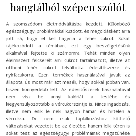
hangtálból szépen szólót
A szomszédom életmódváltásba kezdett. Különböző
egészségügyi problémákkal küzdött, és megoldásként arra
jött rá, hogy el kell hagynia a fehér cukrot. Sokat
tájékozódott a témában, ezt egy beszélgetésünk
alkalmával fejtette ki számomra. Tehát minden olyan
élelmiszert felcserélt ami cukrot tartalmazott, illetve az
otthoni fehér cukrot felváltotta édesítőszerre és
nyírfacukorra. Ezen termékek használatával javult az
állapota. És most már azt meséli, hogy sokkal jobban van,
hiszen könnyedebb lett. Az édesítőszerek használatával
nem visz be annyi kalóriát a testébe és
kiegyensúlyozottabb a vércukorszintje is. Nincs ingadozás,
illetve nem esik le neki nagyon hamar és hirtelen a
vércukra. De nem csak táplálkozáshoz köthető
változásokat vezetett be az életébe, hanem lelki téren is
sokat tesz az egészségügyi problémáinak megszűnése