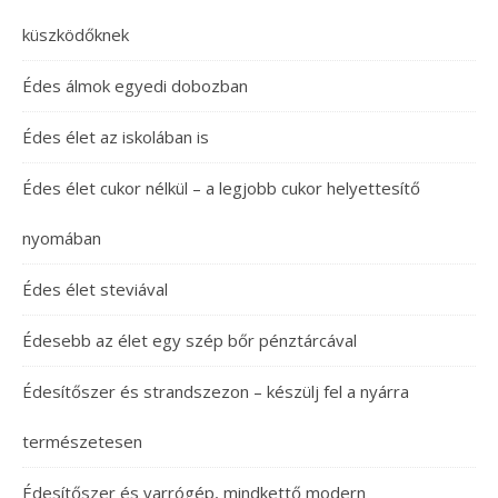
küszködőknek
Édes álmok egyedi dobozban
Édes élet az iskolában is
Édes élet cukor nélkül – a legjobb cukor helyettesítő
nyomában
Édes élet steviával
Édesebb az élet egy szép bőr pénztárcával
Édesítőszer és strandszezon – készülj fel a nyárra
természetesen
Édesítőszer és varrógép, mindkettő modern