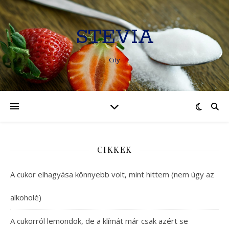
STEVIA
City
CIKKEK
A cukor elhagyása könnyebb volt, mint hittem (nem úgy az
alkoholé)
A cukorról lemondok, de a klímát már csak azért se