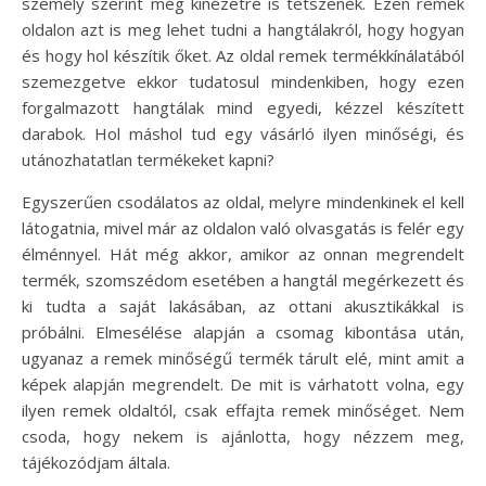
személy szerint még kinézetre is tetszenek. Ezen remek
oldalon azt is meg lehet tudni a hangtálakról, hogy hogyan
és hogy hol készítik őket. Az oldal remek termékkínálatából
szemezgetve ekkor tudatosul mindenkiben, hogy ezen
forgalmazott hangtálak mind egyedi, kézzel készített
darabok. Hol máshol tud egy vásárló ilyen minőségi, és
utánozhatatlan termékeket kapni?
Egyszerűen csodálatos az oldal, melyre mindenkinek el kell
látogatnia, mivel már az oldalon való olvasgatás is felér egy
élménnyel. Hát még akkor, amikor az onnan megrendelt
termék, szomszédom esetében a hangtál megérkezett és
ki tudta a saját lakásában, az ottani akusztikákkal is
próbálni. Elmesélése alapján a csomag kibontása után,
ugyanaz a remek minőségű termék tárult elé, mint amit a
képek alapján megrendelt. De mit is várhatott volna, egy
ilyen remek oldaltól, csak effajta remek minőséget. Nem
csoda, hogy nekem is ajánlotta, hogy nézzem meg,
tájékozódjam általa.