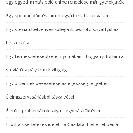
Egy egyedi mintás póló online rendelése már gyerekjáték!
Egy spontán döntés, ami megváltoztatta a nyaram
Egy stevia-ültetvényes kollégánk pedrollo szivattyúház
beszerzése
Egy természetesebb élet nyomában – hogyan jutottam a
steviától a pályázatok világáig
Egy új termék bevezetése az egészség jegyében
Élelmiszervásárlásból táska vétel
Életünk problémáinak súlya – egymás tükrében
Eljött a kísérletezés ideje! – a Gazdabolt lehet ebben a