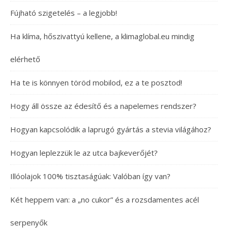
Fújható szigetelés – a legjobb!
Ha klíma, hőszivattyú kellene, a klimaglobal.eu mindig
elérhető
Ha te is könnyen töröd mobilod, ez a te posztod!
Hogy áll össze az édesítő és a napelemes rendszer?
Hogyan kapcsolódik a laprugó gyártás a stevia világához?
Hogyan leplezzük le az utca bajkeverőjét?
Illóolajok 100% tisztaságúak: Valóban így van?
Két heppem van: a „no cukor” és a rozsdamentes acél
serpenyők