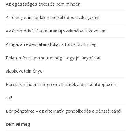
Az egészséges étkezés nem minden
Az élet gerincfájdalom nélkül édes csak igazán!
Az életmódváltásom után új szakmába is kezdtem
Az igazán édes pillanatokat a fotók őrzik meg
Balaton és cukormentesség – egy jó lánybúcsú
alapkövetelményei
Bárcsak mindent megrendelhetnék a diszkontdepo.com-
ról!
Bőr pénztárca – az alternatív gondolkodás a pénztárcánál
sem áll meg