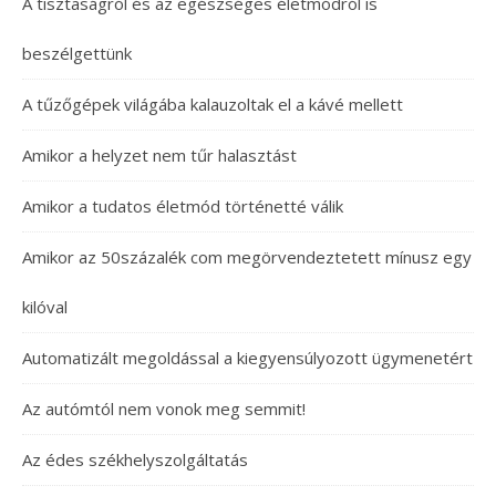
A tisztaságról és az egészséges életmódról is
beszélgettünk
A tűzőgépek világába kalauzoltak el a kávé mellett
Amikor a helyzet nem tűr halasztást
Amikor a tudatos életmód történetté válik
Amikor az 50százalék com megörvendeztetett mínusz egy
kilóval
Automatizált megoldással a kiegyensúlyozott ügymenetért
Az autómtól nem vonok meg semmit!
Az édes székhelyszolgáltatás