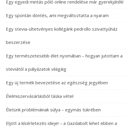
Egy egyedi mintás póló online rendelése már gyerekjáték!
Egy spontán döntés, ami megváltoztatta a nyaram
Egy stevia-ültetvényes kollégánk pedrollo szivattyúház
beszerzése
Egy természetesebb élet nyomában – hogyan jutottam a
steviától a pályázatok világáig
Egy új termék bevezetése az egészség jegyében
Élelmiszervásárlásból táska vétel
Életünk problémáinak súlya – egymás tükrében
Eljött a kísérletezés ideje! – a Gazdabolt lehet ebben a