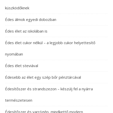
küszködőknek
Édes álmok egyedi dobozban
Édes élet az iskolában is
Édes élet cukor nélkül – a legjobb cukor helyettesítő
nyomában
Édes élet steviával
Édesebb az élet egy szép bőr pénztárcával
Édesítőszer és strandszezon – készülj fel a nyárra
természetesen
Édesítőszer és varrógép, mindkettő modern