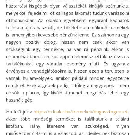
háztartási kisgépek olyan választékát kínálják számunkra,
melyekkel fejedelmi, öt csillagos lakomát tudunk varázsolni
otthonunkban. Az oldalon egyébként egyaránt kaphatók
teljesen új és használt, de tökéletesen működő termékek
is, amennyiben kevesebb pénzünk lenne. Ez számomra egy
nagyon pozitív dolog, hiszen nem csak akkor van
szükségünk egy termékre, ha van rá pénzünk. Akkor is
elromolhat bármi, amikor éppen felemésztettük az összes
tartalékunkat egy váratlan esemény miatt. És ugyanez
érvényes a vendéglátósokra is, hiszen ezen a területen is
vannak hullámvölgyek, amikor például minden egyszerre
romlik el. Ezek a gépek pedig – főleg a nagygépek – nem
olcsók a piacon, így kiváló átmeneti megoldás lehet egy
használt gép.
Ha felütjük a
https://rdealer.hu/termekek/dagasztogep-et
,
akkor több minőségi terméket is találhatunk a találati
listában. Hány literesre van szükséged, milyen
minőségben? Bármi is a válaszod, az rdealer-nek biztosan