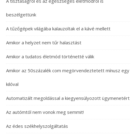
A tisztaságról és az egészséges életmódról is
beszélgettünk
A tűzőgépek világába kalauzoltak el a kávé mellett
Amikor a helyzet nem tűr halasztást
Amikor a tudatos életmód történetté válik
Amikor az 50százalék com megörvendeztetett mínusz egy
kilóval
Automatizált megoldással a kiegyensúlyozott ügymenetért
Az autómtól nem vonok meg semmit!
Az édes székhelyszolgáltatás