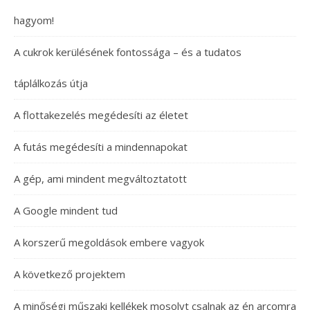
hagyom!
A cukrok kerülésének fontossága – és a tudatos
táplálkozás útja
A flottakezelés megédesíti az életet
A futás megédesíti a mindennapokat
A gép, ami mindent megváltoztatott
A Google mindent tud
A korszerű megoldások embere vagyok
A következő projektem
A minőségi műszaki kellékek mosolyt csalnak az én arcomra