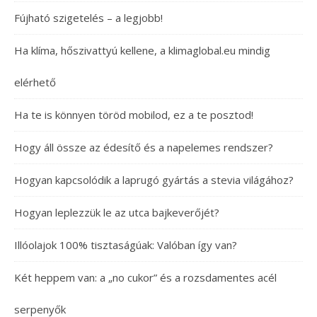
Fújható szigetelés – a legjobb!
Ha klíma, hőszivattyú kellene, a klimaglobal.eu mindig
elérhető
Ha te is könnyen töröd mobilod, ez a te posztod!
Hogy áll össze az édesítő és a napelemes rendszer?
Hogyan kapcsolódik a laprugó gyártás a stevia világához?
Hogyan leplezzük le az utca bajkeverőjét?
Illóolajok 100% tisztaságúak: Valóban így van?
Két heppem van: a „no cukor” és a rozsdamentes acél
serpenyők