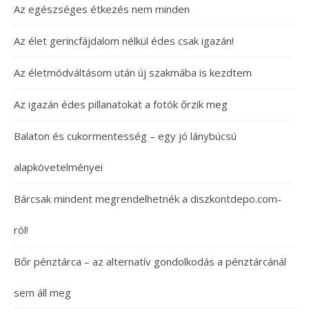
Az egészséges étkezés nem minden
Az élet gerincfájdalom nélkül édes csak igazán!
Az életmódváltásom után új szakmába is kezdtem
Az igazán édes pillanatokat a fotók őrzik meg
Balaton és cukormentesség – egy jó lánybúcsú
alapkövetelményei
Bárcsak mindent megrendelhetnék a diszkontdepo.com-
ról!
Bőr pénztárca – az alternatív gondolkodás a pénztárcánál
sem áll meg