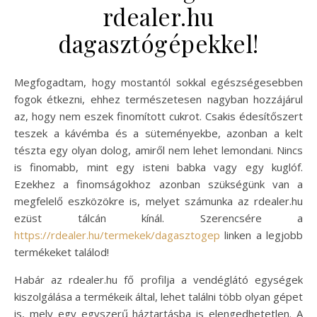
rdealer.hu
dagasztógépekkel!
Megfogadtam, hogy mostantól sokkal egészségesebben
fogok étkezni, ehhez természetesen nagyban hozzájárul
az, hogy nem eszek finomított cukrot. Csakis édesítőszert
teszek a kávémba és a süteményekbe, azonban a kelt
tészta egy olyan dolog, amiről nem lehet lemondani. Nincs
is finomabb, mint egy isteni babka vagy egy kuglóf.
Ezekhez a finomságokhoz azonban szükségünk van a
megfelelő eszközökre is, melyet számunka az rdealer.hu
ezüst tálcán kínál. Szerencsére a
https://rdealer.hu/termekek/dagasztogep
linken a legjobb
termékeket találod!
Habár az rdealer.hu fő profilja a vendéglátó egységek
kiszolgálása a termékeik által, lehet találni több olyan gépet
is, mely egy egyszerű háztartásba is elengedhetetlen. A