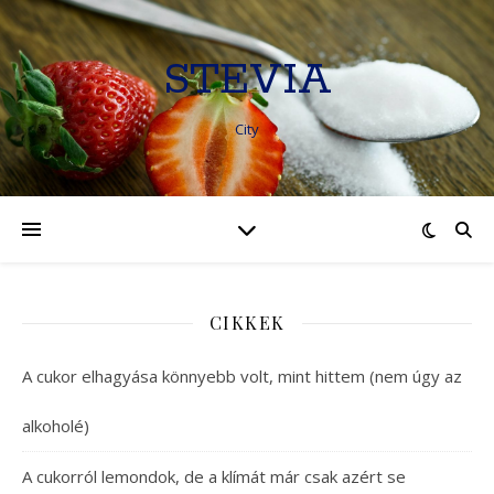
STEVIA
City
CIKKEK
A cukor elhagyása könnyebb volt, mint hittem (nem úgy az
alkoholé)
A cukorról lemondok, de a klímát már csak azért se