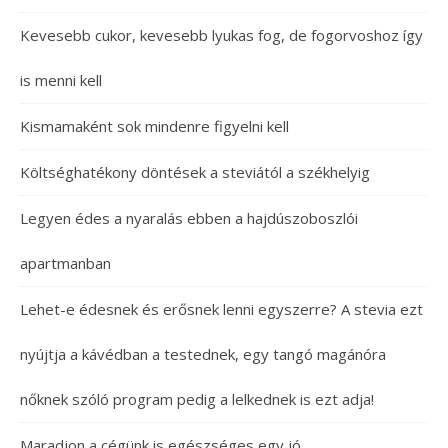
Kevesebb cukor, kevesebb lyukas fog, de fogorvoshoz így
is menni kell
Kismamaként sok mindenre figyelni kell
Költséghatékony döntések a steviától a székhelyig
Legyen édes a nyaralás ebben a hajdúszoboszlói
apartmanban
Lehet-e édesnek és erősnek lenni egyszerre? A stevia ezt
nyújtja a kávédban a testednek, egy tangó magánóra
nőknek szóló program pedig a lelkednek is ezt adja!
Maradjon a cégünk is egészséges egy jó