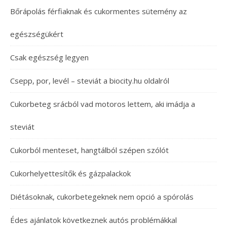
Bőrápolás férfiaknak és cukormentes sütemény az
egészségükért
Csak egészség legyen
Csepp, por, levél – steviát a biocity.hu oldalról
Cukorbeteg srácból vad motoros lettem, aki imádja a
steviát
Cukorból menteset, hangtálból szépen szólót
Cukorhelyettesítők és gázpalackok
Diétásoknak, cukorbetegeknek nem opció a spórolás
Édes ajánlatok következnek autós problémákkal