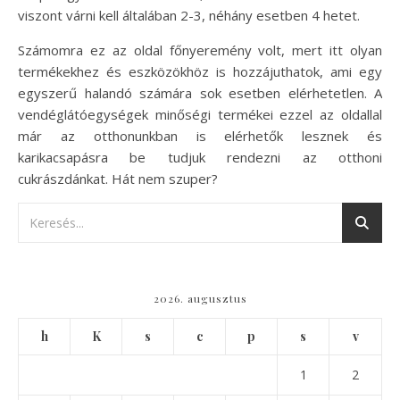
viszont várni kell általában 2-3, néhány esetben 4 hetet.
Számomra ez az oldal főnyeremény volt, mert itt olyan
termékekhez és eszközökhöz is hozzájuthatok, ami egy
egyszerű halandó számára sok esetben elérhetetlen. A
vendéglátóegységek minőségi termékei ezzel az oldallal
már az otthonunkban is elérhetők lesznek és
karikacsapásra be tudjuk rendezni az otthoni
cukrászdánkat. Hát nem szuper?
2026. augusztus
h
K
s
c
p
s
v
1
2