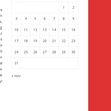
1
2
 a
en
3
4
5
6
7
8
9
i,
ég
10
11
12
13
14
15
16
óz
ni
17
18
19
20
21
22
23
el
ól
24
25
26
27
28
29
30
en
al
31
ne
ak
« nov
yi