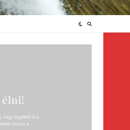
 élni!
, vagy legalább is a
dulni, hiszen a…