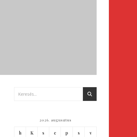
2026. augusztus
h
K
s
c
p
s
v