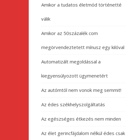
Amikor a tudatos életmód történetté
válik
Amikor az 50százalék com
megörvendeztetett mínusz egy kilóval
Automatizált megoldással a
kiegyensúlyozott ügymenetért
Az autómtól nem vonok meg semmit!
Az édes székhelyszolgáltatás
Az egészséges étkezés nem minden
Az élet gerincfájdalom nélkül édes csak