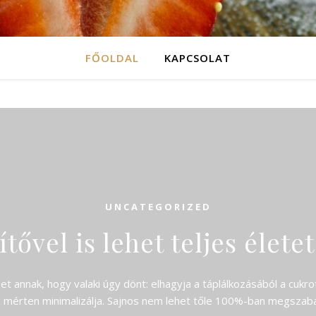
FŐOLDAL
KAPCSOLAT
UNCATEGORIZED
tővel is lehet teljes életet
et annak, hogy valaki úgy dönt: elhagyja a táplálkozásából a cukrot
mérten minimalizálja. Sajnos nem lehet tőle 100%-ban megszaba