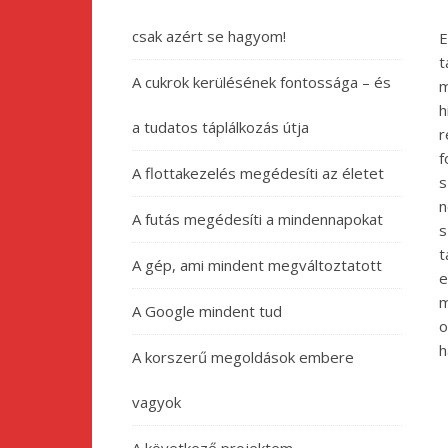
csak azért se hagyom!
E
t
A cukrok kerülésének fontossága – és
m
h
a tudatos táplálkozás útja
r
f
A flottakezelés megédesíti az életet
s
n
A futás megédesíti a mindennapokat
s
t
A gép, ami mindent megváltoztatott
e
m
A Google mindent tud
o
h
A korszerű megoldások embere
vagyok