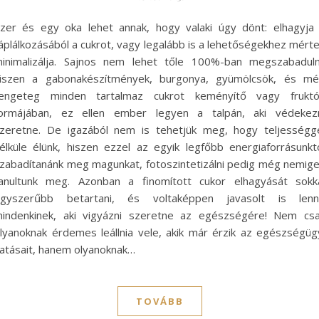
zer és egy oka lehet annak, hogy valaki úgy dönt: elhagyja
áplálkozásából a cukrot, vagy legalább is a lehetőségekhez mért
inimalizálja. Sajnos nem lehet tőle 100%-ban megszabaduln
iszen a gabonakészítmények, burgonya, gyümölcsök, és m
engeteg minden tartalmaz cukrot keményítő vagy frukt
ormájában, ez ellen ember legyen a talpán, aki védekez
zeretne. De igazából nem is tehetjük meg, hogy teljességg
élküle élünk, hiszen ezzel az egyik legfőbb energiaforrásunkt
zabadítanánk meg magunkat, fotoszintetizálni pedig még nemig
anultunk meg. Azonban a finomított cukor elhagyását sokk
gyszerűbb betartani, és voltaképpen javasolt is len
indenkinek, aki vigyázni szeretne az egészségére! Nem cs
lyanoknak érdemes leállnia vele, akik már érzik az egészségüg
atásait, hanem olyanoknak…
TOVÁBB