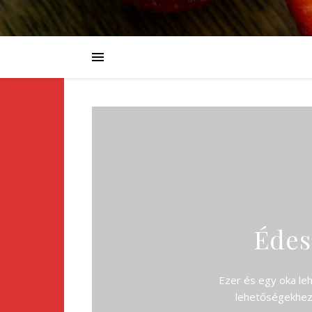
Édesí
Ezer és egy oka leh
lehetőségekhez 