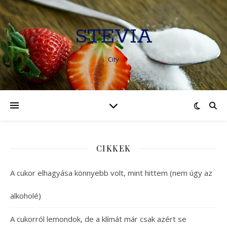
STEVIA
City
CIKKEK
A cukor elhagyása könnyebb volt, mint hittem (nem úgy az
alkoholé)
A cukorról lemondok, de a klímát már csak azért se