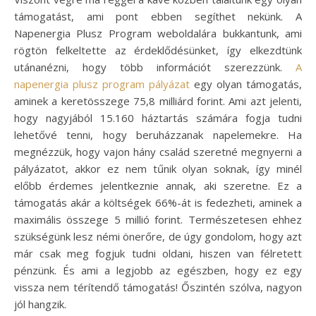
támogatást, ami pont ebben segíthet nekünk. A
Napenergia Plusz Program weboldalára bukkantunk, ami
rögtön felkeltette az érdeklődésünket, így elkezdtünk
utánanézni, hogy több információt szerezzünk.
A
napenergia plusz program pályázat
egy olyan támogatás,
aminek a keretösszege 75,8 milliárd forint. Ami azt jelenti,
hogy nagyjából 15.160 háztartás számára fogja tudni
lehetővé tenni, hogy beruházzanak napelemekre. Ha
megnézzük, hogy vajon hány család szeretné megnyerni a
pályázatot, akkor ez nem tűnik olyan soknak, így minél
előbb érdemes jelentkeznie annak, aki szeretne. Ez a
támogatás akár a költségek 66%-át is fedezheti, aminek a
maximális összege 5 millió forint. Természetesen ehhez
szükségünk lesz némi önerőre, de úgy gondolom, hogy azt
már csak meg fogjuk tudni oldani, hiszen van félretett
pénzünk. És ami a legjobb az egészben, hogy ez egy
vissza nem térítendő támogatás! Őszintén szólva, nagyon
jól hangzik.