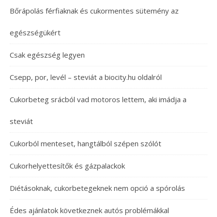
Bőrápolás férfiaknak és cukormentes sütemény az
egészségükért
Csak egészség legyen
Csepp, por, levél – steviát a biocity.hu oldalról
Cukorbeteg srácból vad motoros lettem, aki imádja a
steviát
Cukorból menteset, hangtálból szépen szólót
Cukorhelyettesítők és gázpalackok
Diétásoknak, cukorbetegeknek nem opció a spórolás
Édes ajánlatok következnek autós problémákkal