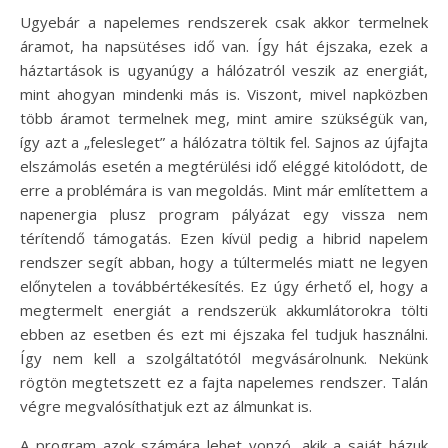
Ugyebár a napelemes rendszerek csak akkor termelnek
áramot, ha napsütéses idő van. Így hát éjszaka, ezek a
háztartások is ugyanúgy a hálózatról veszik az energiát,
mint ahogyan mindenki más is. Viszont, mivel napközben
több áramot termelnek meg, mint amire szükségük van,
így azt a „felesleget” a hálózatra töltik fel. Sajnos az újfajta
elszámolás esetén a megtérülési idő eléggé kitolódott, de
erre a problémára is van megoldás. Mint már említettem a
napenergia plusz program pályázat egy vissza nem
térítendő támogatás. Ezen kívül pedig a hibrid napelem
rendszer segít abban, hogy a túltermelés miatt ne legyen
előnytelen a továbbértékesítés. Ez úgy érhető el, hogy a
megtermelt energiát a rendszerük akkumlátorokra tölti
ebben az esetben és ezt mi éjszaka fel tudjuk használni.
Így nem kell a szolgáltatótól megvásárolnunk. Nekünk
rögtön megtetszett ez a fajta napelemes rendszer. Talán
végre megvalósíthatjuk ezt az álmunkat is.
A program azok számára lehet vonzó, akik a saját házuk