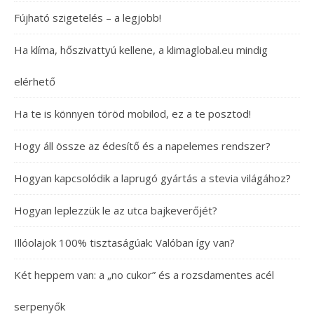
Fújható szigetelés – a legjobb!
Ha klíma, hőszivattyú kellene, a klimaglobal.eu mindig
elérhető
Ha te is könnyen töröd mobilod, ez a te posztod!
Hogy áll össze az édesítő és a napelemes rendszer?
Hogyan kapcsolódik a laprugó gyártás a stevia világához?
Hogyan leplezzük le az utca bajkeverőjét?
Illóolajok 100% tisztaságúak: Valóban így van?
Két heppem van: a „no cukor” és a rozsdamentes acél
serpenyők