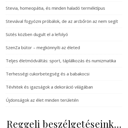
Stevia, homeopátia, és minden haladó terméktípus
Steviával fogyózni próbálok, de az arcbőrön az nem segít
Sütés közben dugult el a lefolyó
SzenZa bútor – megkönnyíti az életed
Teljes életmódváltás: sport, táplálkozás és numizmatika
Terhességi cukorbetegség és a babakocsi
Tévhitek és igazságok a dekoráció világában
Újdonságok az élet minden területén
Reggeli beszélgetéseink…