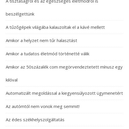
A tisztaságról és az egészséges életmódról is
beszélgettünk
A tűzőgépek világába kalauzoltak el a kávé mellett
Amikor a helyzet nem tűr halasztást
Amikor a tudatos életmód történetté válik
Amikor az 50százalék com megörvendeztetett mínusz egy
kilóval
Automatizált megoldással a kiegyensúlyozott ügymenetért
Az autómtól nem vonok meg semmit!
Az édes székhelyszolgáltatás