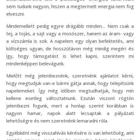
sem tudunk nagyon, hiszen a megtermelt energia nem fog
elveszni.
Mindemellett pedig egyre drágább minden… Nem csak a
tej, a tojás, a sajt vagy a mosószer, hanem az áram- vagy
a vízszámla is sok. A napelem egy olyan befektetés, ami
költséges ugyan, de hosszútávon még mindig megéri és
így, hogy támogatást is lehet kapni, szerintem mi
mindenképpen belevágunk.
Mielőtt még jelentkeznénk, szeretnénk ajánlatot kérni,
hogy megtudjuk van-e bármi gátja annak, hogy telepítsünk
napelemeket. Így még időben megtudhatjuk, hogy min
kellene esetleg változtatnunk. Ezután viszont rögtön
jelentkezni fogunk, mert a honlap szerint korábban is
nagyon hamar, napok alatt lecsaptak a pályázati
lehetőségre és nem szeretnénk lemaradni róla.
Egyébként még visszahívás kérésére is van lehetőség, ami