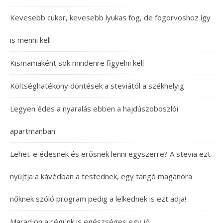
Kevesebb cukor, kevesebb lyukas fog, de fogorvoshoz így
is menni kell
Kismamaként sok mindenre figyelni kell
Költséghatékony döntések a steviától a székhelyig
Legyen édes a nyaralás ebben a hajdúszoboszlói
apartmanban
Lehet-e édesnek és erősnek lenni egyszerre? A stevia ezt
nyújtja a kávédban a testednek, egy tangó magánóra
nőknek szóló program pedig a lelkednek is ezt adja!
Maradjon a cégünk is egészséges egy jó