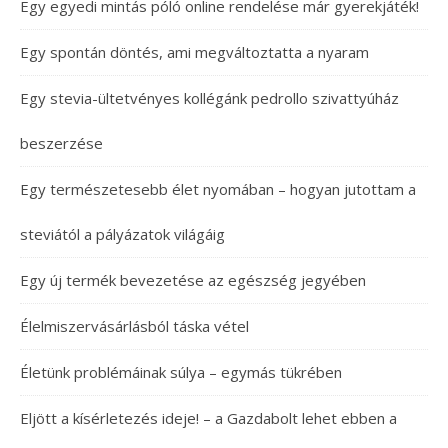
Egy egyedi mintás póló online rendelése már gyerekjáték!
Egy spontán döntés, ami megváltoztatta a nyaram
Egy stevia-ültetvényes kollégánk pedrollo szivattyúház
beszerzése
Egy természetesebb élet nyomában – hogyan jutottam a
steviától a pályázatok világáig
Egy új termék bevezetése az egészség jegyében
Élelmiszervásárlásból táska vétel
Életünk problémáinak súlya – egymás tükrében
Eljött a kísérletezés ideje! – a Gazdabolt lehet ebben a