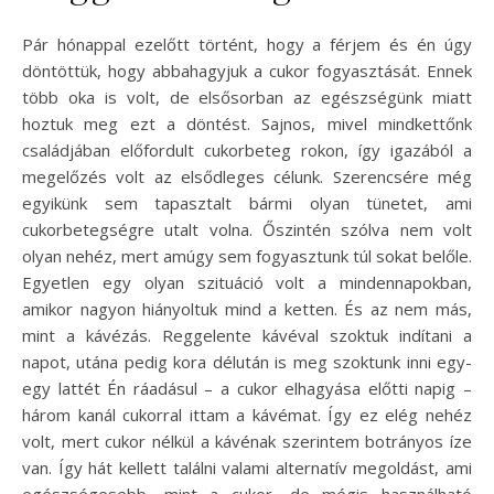
Pár hónappal ezelőtt történt, hogy a férjem és én úgy
döntöttük, hogy abbahagyjuk a cukor fogyasztását. Ennek
több oka is volt, de elsősorban az egészségünk miatt
hoztuk meg ezt a döntést. Sajnos, mivel mindkettőnk
családjában előfordult cukorbeteg rokon, így igazából a
megelőzés volt az elsődleges célunk. Szerencsére még
egyikünk sem tapasztalt bármi olyan tünetet, ami
cukorbetegségre utalt volna. Őszintén szólva nem volt
olyan nehéz, mert amúgy sem fogyasztunk túl sokat belőle.
Egyetlen egy olyan szituáció volt a mindennapokban,
amikor nagyon hiányoltuk mind a ketten. És az nem más,
mint a kávézás. Reggelente kávéval szoktuk indítani a
napot, utána pedig kora délután is meg szoktunk inni egy-
egy lattét Én ráadásul – a cukor elhagyása előtti napig –
három kanál cukorral ittam a kávémat. Így ez elég nehéz
volt, mert cukor nélkül a kávénak szerintem botrányos íze
van. Így hát kellett találni valami alternatív megoldást, ami