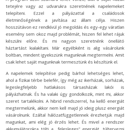
tetejére vagy az udvarukra szeretnének napelemeket
telepíteni. Ezzel a pályázattal a családosok
életminőségének a javítása az állam célja. Hiszen
hosszútávon ez rendkívül jó megoldás és egy-egy váratlan
esemény sem okoz majd problémát, hiszen fel lehet rájuk
készülni előre. És mi nagyon szeretnénk önellátó
háztartást kialakítani. Már egyébként is alig vásárolunk
boltban, mindent igyekszünk magunknak megtermelni. Amit
csak lehet saját magunknak termesztünk és készítünk el.
A napelemek telepítése pedig bárhol lehetséges lehet,
ahol a fizikai térbe belefér, így még az ikerházak, sorházak,
legeslegfeljebb hatlakásos társasházak lakói is
pályázhatnak. És ha valaki úgy gondolkozik, mint mi, akkor
szeret tartalékolni. A hibrid rendszerrel, ha kellő energiát
megtermelünk, akkor nem kell majd jó ideig plusz energiát
vásárolnunk. Ezáltal hálózatfüggetlennek érezhetjük majd
magunkat, ami elég jó érzés lehet. És mivel a rendszer
akkumulátorokra tölti a „felesleges” energiát, túltervezni