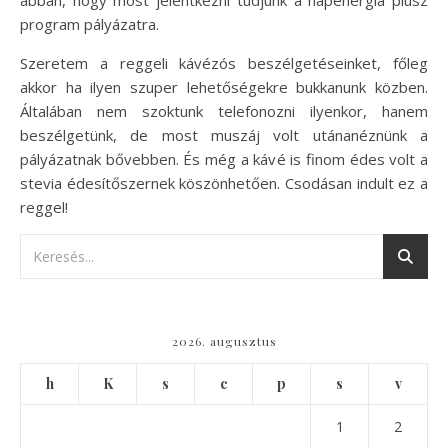
abban, hogy most jelentkezni tudjunk a napenergia plusz
program pályázatra.
Szeretem a reggeli kávézós beszélgetéseinket, főleg
akkor ha ilyen szuper lehetőségekre bukkanunk közben.
Általában nem szoktunk telefonozni ilyenkor, hanem
beszélgetünk, de most muszáj volt utánanéznünk a
pályázatnak bővebben. És még a kávé is finom édes volt a
stevia édesítőszernek köszönhetően. Csodásan indult ez a
reggel!
2026. augusztus
h
K
s
c
p
s
v
1
2