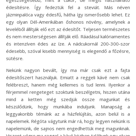
egészségesebb, mint a cukor, de mégis használható
édesítésre. Így fedeztük fel a steviát. Más néven
jázminpalóca vagy édesfű, hátha így ismerősebb lehet. Ez
egy olyan Dél-Amerikában őshonos növény, amelynek a
leveléből állítják elő ezt az édesítőt. Teljesen természetes
és nem mesterségesen állítják elő. Ráadásul kalóriamentes
és intenzíven édes az íze. A nádcukornál 200-300-szor
édesebb, szóval kisebb mennyiség is elegendő a főzésre,
sütésre.
Nekünk nagyon bevált, így ma már csak ezt a fajta
édesítőszert használjuk. Emiatt a reggeli kávé nem csak
felébreszt, hanem még kellemes is tud lenni. Ilyenkor a
férjemmel rengeteget szoktunk beszélgetni, hiszen utána
mind a ketten még szedjük össze magunkat és
készülődünk, hogy munkába induljunk. Manapság a
leggyakoribb témánk az a házfelújítás, azon belül is a
napelemek. Régóta vágytunk már rá, hogy legyen nekünk is
napelemünk, de sajnos nem engedhettük meg magunknak.
Viszont végre ma reggel a kávé közben találtunk egy olyan