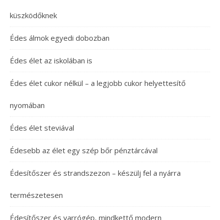
küszködőknek
Édes álmok egyedi dobozban
Édes élet az iskolában is
Édes élet cukor nélkül – a legjobb cukor helyettesítő
nyomában
Édes élet steviával
Édesebb az élet egy szép bőr pénztárcával
Édesítőszer és strandszezon – készülj fel a nyárra
természetesen
Édesítőszer és varrógép, mindkettő modern