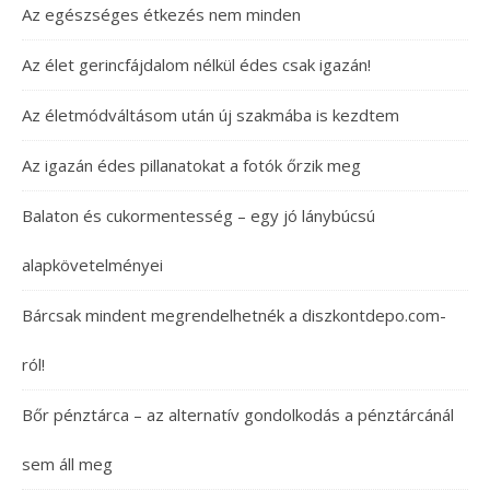
Az egészséges étkezés nem minden
Az élet gerincfájdalom nélkül édes csak igazán!
Az életmódváltásom után új szakmába is kezdtem
Az igazán édes pillanatokat a fotók őrzik meg
Balaton és cukormentesség – egy jó lánybúcsú
alapkövetelményei
Bárcsak mindent megrendelhetnék a diszkontdepo.com-
ról!
Bőr pénztárca – az alternatív gondolkodás a pénztárcánál
sem áll meg