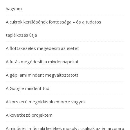
hagyom!
A cukrok kerülésének fontossága – és a tudatos
táplálkozás útja
A flottakezelés megédesíti az életet
A futás megédesíti a mindennapokat
A gép, ami mindent megváltoztatott
A Google mindent tud
A korszerű megoldások embere vagyok
A következő projektem
A minőségi műszaki kellékek mosolyt csalnak az én arcomra