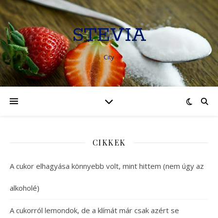
STEVIA
City
CIKKEK
A cukor elhagyása könnyebb volt, mint hittem (nem úgy az
alkoholé)
A cukorról lemondok, de a klímát már csak azért se