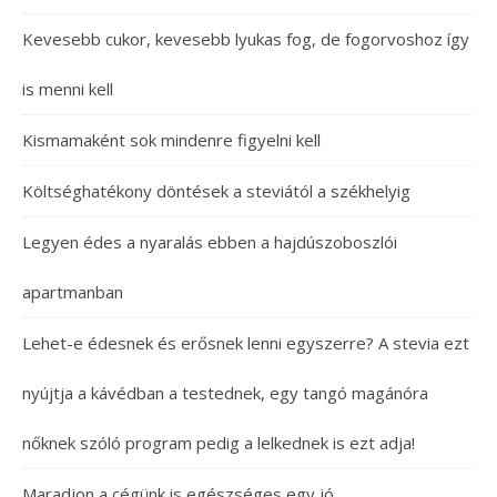
Kevesebb cukor, kevesebb lyukas fog, de fogorvoshoz így
is menni kell
Kismamaként sok mindenre figyelni kell
Költséghatékony döntések a steviától a székhelyig
Legyen édes a nyaralás ebben a hajdúszoboszlói
apartmanban
Lehet-e édesnek és erősnek lenni egyszerre? A stevia ezt
nyújtja a kávédban a testednek, egy tangó magánóra
nőknek szóló program pedig a lelkednek is ezt adja!
Maradjon a cégünk is egészséges egy jó