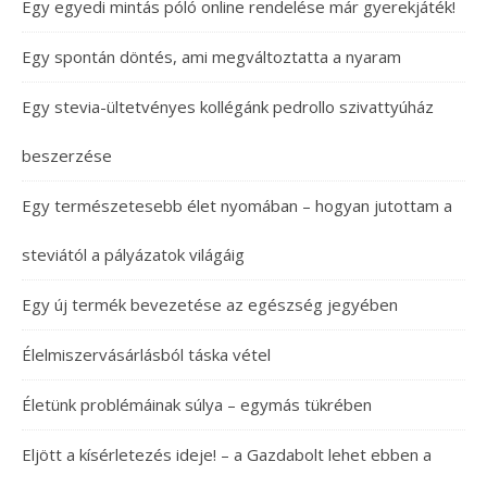
Egy egyedi mintás póló online rendelése már gyerekjáték!
Egy spontán döntés, ami megváltoztatta a nyaram
Egy stevia-ültetvényes kollégánk pedrollo szivattyúház
beszerzése
Egy természetesebb élet nyomában – hogyan jutottam a
steviától a pályázatok világáig
Egy új termék bevezetése az egészség jegyében
Élelmiszervásárlásból táska vétel
Életünk problémáinak súlya – egymás tükrében
Eljött a kísérletezés ideje! – a Gazdabolt lehet ebben a