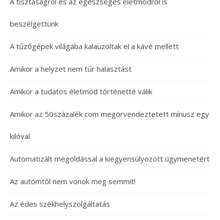
A tisztaságról és az egészséges életmódról is
beszélgettünk
A tűzőgépek világába kalauzoltak el a kávé mellett
Amikor a helyzet nem tűr halasztást
Amikor a tudatos életmód történetté válik
Amikor az 50százalék com megörvendeztetett mínusz egy
kilóval
Automatizált megoldással a kiegyensúlyozott ügymenetért
Az autómtól nem vonok meg semmit!
Az édes székhelyszolgáltatás