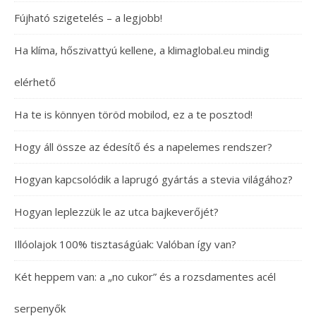
Fújható szigetelés – a legjobb!
Ha klíma, hőszivattyú kellene, a klimaglobal.eu mindig
elérhető
Ha te is könnyen töröd mobilod, ez a te posztod!
Hogy áll össze az édesítő és a napelemes rendszer?
Hogyan kapcsolódik a laprugó gyártás a stevia világához?
Hogyan leplezzük le az utca bajkeverőjét?
Illóolajok 100% tisztaságúak: Valóban így van?
Két heppem van: a „no cukor” és a rozsdamentes acél
serpenyők