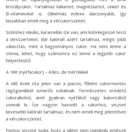
kristálycukor. Tartalmaz káliumot, magnéziumot, cinket és
B-vitaminokat is. Glikémiás indexe alacsonyabb, így
lassabban emeli meg a vércukorszintet.
Sütéshez ideális, karamellás íze van, ami különlegessé teszi
a desszerteket. Bár kalóriát azért tartalmaz, mégis jobb
választás, mint a hagyományos cukor. Ha nem lenne a
stevia, lehet, hogy számomra ez lenne a legjobb cukor
helyettesítő.
4. Xilit (nyírfacukor) – édes, de mértékkel
A xilit évek óta jelen van a piacon, főként cukormentes
rágógumikból ismerős sokaknak. Természetes eredetű
cukoralkohol, amit gyakran nyírfából vagy kukoricából
vonnak ki. Íze nagyon hasonlít a cukorhoz, viszont
kevesebb kalóriát tartalmaz, és nem emeli meg jelentősen
a vércukorszintet.
Fontos viszont tudni, hogy a xilitet nem mindenki emészti