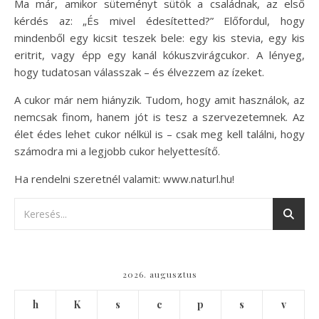
Ma már, amikor süteményt sütök a családnak, az első
kérdés az: „És mivel édesítetted?” Előfordul, hogy
mindenből egy kicsit teszek bele: egy kis stevia, egy kis
eritrit, vagy épp egy kanál kókuszvirágcukor. A lényeg,
hogy tudatosan válasszak – és élvezzem az ízeket.
A cukor már nem hiányzik. Tudom, hogy amit használok, az
nemcsak finom, hanem jót is tesz a szervezetemnek. Az
élet édes lehet cukor nélkül is – csak meg kell találni, hogy
számodra mi a legjobb cukor helyettesítő.
Ha rendelni szeretnél valamit: www.naturl.hu!
2026. augusztus
h
K
s
c
p
s
v