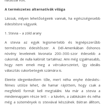
hatással volt.
A természetes alternatívák világa
Lássuk, milyen lehetőségeink vannak, ha egészségesebb
édesítésre vágyunk.
1. Stevia – a zöld arany
A stevia az egyik legismertebb és legnépszerűbb
természetes édesítőszer. A Dél-Amerikában őshonos
növény leveleinek kivonata 200–300-szor édesebb a
cukornál, de nulla kalóriát tartalmaz. Ami még izgalmasabb,
hogy nem emeli meg a vércukorszintet, így ideális
választás cukorbetegek számára is.
Eleinte idegenkedtem tőle, mert néha enyhe édeskés-
fémes utóíze lehet, de hamar rájöttem, hogy csak a
megfelelő formát kell megtalálni. Ma már a stevia a
mindennapjaim része lett – a kávém, a zabkásám és néha
még a sütemények is steviával készülnek. Bátran állítom,