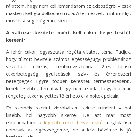
rájöttem, hogy nem kell lemondanom az édességről – csak
másként kell gondolkodnom róla. A természet, mint mindig,
most is a segítségemre sietett.
A változás kezdete: miért kell cukor helyettesítőt
keresni?
A fehér cukor fogyasztása régóta vitatott téma. Tudjuk,
hogy túlzott bevitele számos egészségügyi problémához
vezethet: elhízás, inzulinrezisztencia, 2-es típusú
cukorbetegség, gyulladások, szív- és érrendszeri
betegségek. Egyre többen keresnek természetesebb,
kíméletesebb alternatívát, így nem csoda, hogy ma már
rengeteg cukorhelyettesítő érhető el a boltok polcain.
Én személy szerint kipróbáltam szinte mindent – hol
kisebb, hol nagyobb sikerrel. De azt már most
elmondhatom: a
legjobb cukor helyettesítő
megtalálása
nemcsak az egészségemre, de a lelki békémre is jó