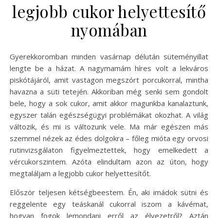
legjobb cukor helyettesítő
nyomában
Gyerekkoromban minden vasárnap délután süteményillat
lengte be a házat. A nagymamám híres volt a lekváros
piskótájáról, amit vastagon megszórt porcukorral, mintha
havazna a süti tetején. Akkoriban még senki sem gondolt
bele, hogy a sok cukor, amit akkor magunkba kanalaztunk,
egyszer talán egészségügyi problémákat okozhat. A világ
változik, és mi is változunk vele. Ma már egészen más
szemmel nézek az édes dolgokra – főleg mióta egy orvosi
rutinvizsgálaton figyelmeztettek, hogy emelkedett a
vércukorszintem. Azóta elindultam azon az úton, hogy
megtaláljam a legjobb cukor helyettesítőt.
Először teljesen kétségbeestem. Én, aki imádok sütni és
reggelente egy teáskanál cukorral iszom a kávémat,
hogyan fogok lemondani erről az élvezetről? Aztán