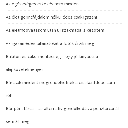
Az egészséges étkezés nem minden
Az élet gerincfájdalom nélkül édes csak igazán!
Az életmódváltásom után új szakmába is kezdtem
Az igazán édes pillanatokat a fotók őrzik meg
Balaton és cukormentesség – egy jó lánybúcsú
alapkövetelményei
Bárcsak mindent megrendelhetnék a diszkontdepo.com-
ról!
Bőr pénztárca – az alternatív gondolkodás a pénztárcánál
sem áll meg