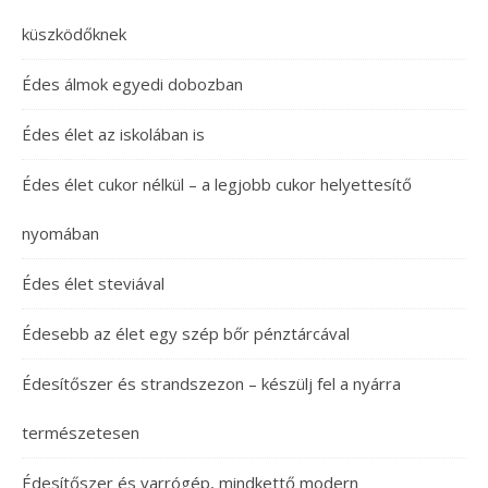
küszködőknek
Édes álmok egyedi dobozban
Édes élet az iskolában is
Édes élet cukor nélkül – a legjobb cukor helyettesítő
nyomában
Édes élet steviával
Édesebb az élet egy szép bőr pénztárcával
Édesítőszer és strandszezon – készülj fel a nyárra
természetesen
Édesítőszer és varrógép, mindkettő modern