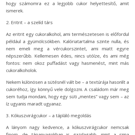
hogy számomra ez a legjobb cukor helyettesítő, amit
ismerek.
2. Eritrit – a szelíd társ
Az eritrit egy cukoralkohol, ami természetesen is előfordul
például a gyümölcsökben. Kalóriatartalma szinte nulla, és
nem emeli meg a vércukorszintet, ami miatt egyre
népszerűbb. Kellemesen édes, nincs utóíze, és ami még
fontos: nem okoz puffadást vagy hasmenést, mint más
cukoralkoholok.
Nekem különösen a sütésnél vált be – a textúrája hasonlít a
cukoréhoz, így könnyű vele dolgozni. A családom már meg
sem tudja mondani, hogy egy süti „mentes” vagy sem – az
íz ugyanis maradt ugyanaz.
3. Kókuszvirágcukor – a tápláló megoldás
A lányom nagy kedvence, a kókuszvirágcukor nemcsak
finom, de tápanyagokban is gazdagabb, mint a sima