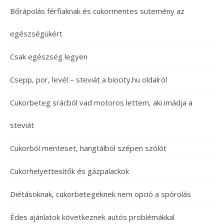
Bőrápolás férfiaknak és cukormentes sütemény az
egészségükért
Csak egészség legyen
Csepp, por, levél – steviát a biocity.hu oldalról
Cukorbeteg srácból vad motoros lettem, aki imádja a
steviát
Cukorból menteset, hangtálból szépen szólót
Cukorhelyettesítők és gázpalackok
Diétásoknak, cukorbetegeknek nem opció a spórolás
Édes ajánlatok következnek autós problémákkal