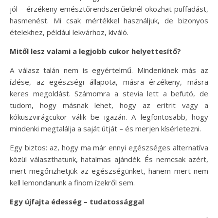
jól – érzékeny emésztőrendszerűeknél okozhat puffadást,
hasmenést. Mi csak mértékkel használjuk, de bizonyos
ételekhez, például lekvárhoz, kiváló.
Mitől lesz valami a legjobb cukor helyettesítő?
A válasz talán nem is egyértelmű. Mindenkinek más az
ízlése, az egészségi állapota, másra érzékeny, másra
keres megoldást. Számomra a stevia lett a befutó, de
tudom, hogy másnak lehet, hogy az eritrit vagy a
kókuszvirágcukor válik be igazán. A legfontosabb, hogy
mindenki megtalálja a saját útját – és merjen kísérletezni.
Egy biztos: az, hogy ma már ennyi egészséges alternatíva
közül választhatunk, hatalmas ajándék. És nemcsak azért,
mert megőrizhetjük az egészségünket, hanem mert nem
kell lemondanunk a finom ízekről sem.
Egy újfajta édesség – tudatossággal