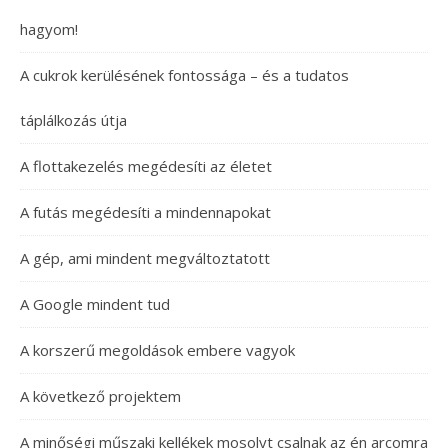
hagyom!
A cukrok kerülésének fontossága – és a tudatos
táplálkozás útja
A flottakezelés megédesíti az életet
A futás megédesíti a mindennapokat
A gép, ami mindent megváltoztatott
A Google mindent tud
A korszerű megoldások embere vagyok
A következő projektem
A minőségi műszaki kellékek mosolyt csalnak az én arcomra