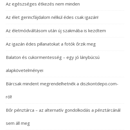
Az egészséges étkezés nem minden
Az élet gerincfájdalom nélkül édes csak igazán!
Az életmódváltásom után új szakmába is kezdtem
Az igazán édes pillanatokat a fotók őrzik meg
Balaton és cukormentesség – egy jó lánybúcsú
alapkövetelményei
Bárcsak mindent megrendelhetnék a diszkontdepo.com-
ról!
Bőr pénztárca – az alternatív gondolkodás a pénztárcánál
sem áll meg