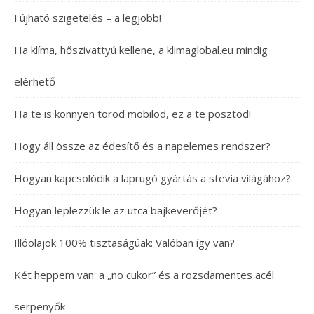
Fújható szigetelés – a legjobb!
Ha klíma, hőszivattyú kellene, a klimaglobal.eu mindig
elérhető
Ha te is könnyen töröd mobilod, ez a te posztod!
Hogy áll össze az édesítő és a napelemes rendszer?
Hogyan kapcsolódik a laprugó gyártás a stevia világához?
Hogyan leplezzük le az utca bajkeverőjét?
Illóolajok 100% tisztaságúak: Valóban így van?
Két heppem van: a „no cukor” és a rozsdamentes acél
serpenyők