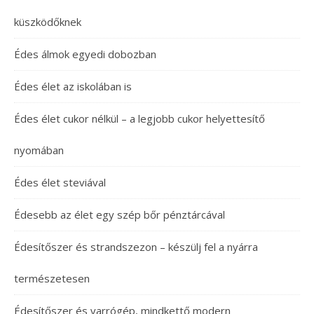
küszködőknek
Édes álmok egyedi dobozban
Édes élet az iskolában is
Édes élet cukor nélkül – a legjobb cukor helyettesítő
nyomában
Édes élet steviával
Édesebb az élet egy szép bőr pénztárcával
Édesítőszer és strandszezon – készülj fel a nyárra
természetesen
Édesítőszer és varrógép, mindkettő modern