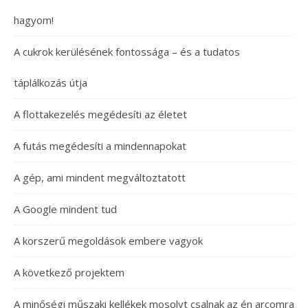
hagyom!
A cukrok kerülésének fontossága – és a tudatos
táplálkozás útja
A flottakezelés megédesíti az életet
A futás megédesíti a mindennapokat
A gép, ami mindent megváltoztatott
A Google mindent tud
A korszerű megoldások embere vagyok
A következő projektem
A minőségi műszaki kellékek mosolyt csalnak az én arcomra