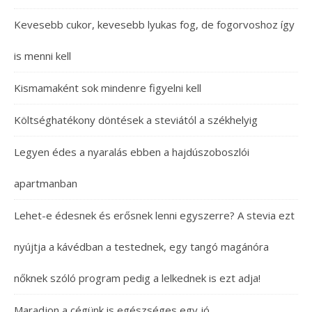
Kevesebb cukor, kevesebb lyukas fog, de fogorvoshoz így
is menni kell
Kismamaként sok mindenre figyelni kell
Költséghatékony döntések a steviától a székhelyig
Legyen édes a nyaralás ebben a hajdúszoboszlói
apartmanban
Lehet-e édesnek és erősnek lenni egyszerre? A stevia ezt
nyújtja a kávédban a testednek, egy tangó magánóra
nőknek szóló program pedig a lelkednek is ezt adja!
Maradjon a cégünk is egészséges egy jó