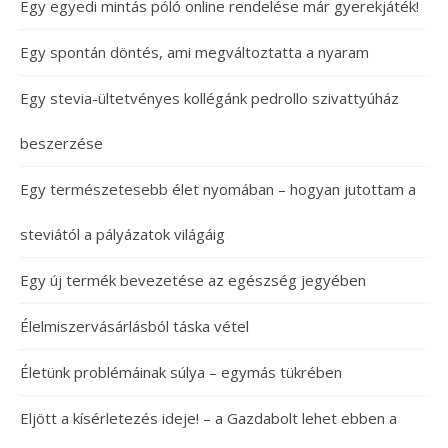
Egy egyedi mintás póló online rendelése már gyerekjáték!
Egy spontán döntés, ami megváltoztatta a nyaram
Egy stevia-ültetvényes kollégánk pedrollo szivattyúház
beszerzése
Egy természetesebb élet nyomában – hogyan jutottam a
steviától a pályázatok világáig
Egy új termék bevezetése az egészség jegyében
Élelmiszervásárlásból táska vétel
Életünk problémáinak súlya – egymás tükrében
Eljött a kísérletezés ideje! – a Gazdabolt lehet ebben a