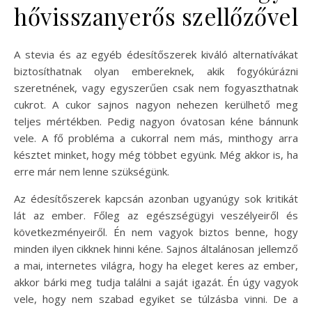
hővisszanyerős szellőzővel
A stevia és az egyéb édesítőszerek kiváló alternatívákat
biztosíthatnak olyan embereknek, akik fogyókúrázni
szeretnének, vagy egyszerűen csak nem fogyaszthatnak
cukrot. A cukor sajnos nagyon nehezen kerülhető meg
teljes mértékben. Pedig nagyon óvatosan kéne bánnunk
vele. A fő probléma a cukorral nem más, minthogy arra
késztet minket, hogy még többet együnk. Még akkor is, ha
erre már nem lenne szükségünk.
Az édesítőszerek kapcsán azonban ugyanúgy sok kritikát
lát az ember. Főleg az egészségügyi veszélyeiről és
következményeiről. Én nem vagyok biztos benne, hogy
minden ilyen cikknek hinni kéne. Sajnos általánosan jellemző
a mai, internetes világra, hogy ha eleget keres az ember,
akkor bárki meg tudja találni a saját igazát. Én úgy vagyok
vele, hogy nem szabad egyiket se túlzásba vinni. De a