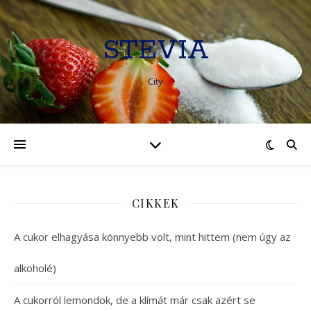
STEVIA
City
CIKKEK
A cukor elhagyása könnyebb volt, mint hittem (nem úgy az
alkoholé)
A cukorról lemondok, de a klímát már csak azért se