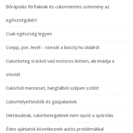
Bőrápolás férfiaknak és cukormentes sütemény az
egészségükért
Csak egészség legyen
Csepp, por, levél – steviát a biocity.hu oldalról
Cukorbeteg srácból vad motoros lettem, aki imádja a
steviát
Cukorból menteset, hangtálból szépen szólót
Cukorhelyettesítők és gázpalackok
Diétásoknak, cukorbetegeknek nem opció a spórolás
Édes ajánlatok következnek autós problémákkal