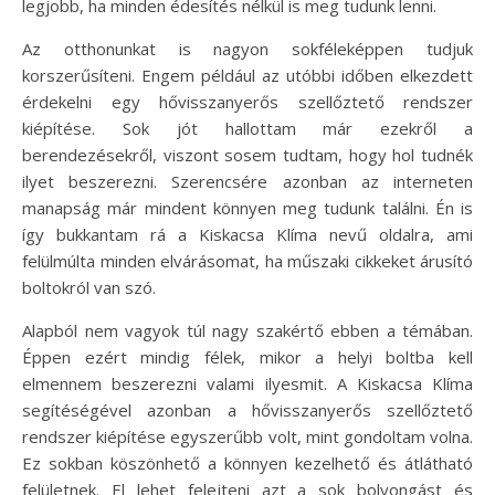
legjobb, ha minden édesítés nélkül is meg tudunk lenni.
Az otthonunkat is nagyon sokféleképpen tudjuk
korszerűsíteni. Engem például az utóbbi időben elkezdett
érdekelni egy hővisszanyerős szellőztető rendszer
kiépítése. Sok jót hallottam már ezekről a
berendezésekről, viszont sosem tudtam, hogy hol tudnék
ilyet beszerezni. Szerencsére azonban az interneten
manapság már mindent könnyen meg tudunk találni. Én is
így bukkantam rá a Kiskacsa Klíma nevű oldalra, ami
felülmúlta minden elvárásomat, ha műszaki cikkeket árusító
boltokról van szó.
Alapból nem vagyok túl nagy szakértő ebben a témában.
Éppen ezért mindig félek, mikor a helyi boltba kell
elmennem beszerezni valami ilyesmit. A Kiskacsa Klíma
segítéségével azonban a hővisszanyerős szellőztető
rendszer kiépítése egyszerűbb volt, mint gondoltam volna.
Ez sokban köszönhető a könnyen kezelhető és átlátható
felületnek. El lehet felejteni azt a sok bolyongást és