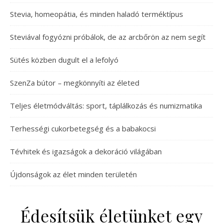
Stevia, homeopátia, és minden haladó terméktípus
Steviával fogyózni próbálok, de az arcbőrön az nem segít
Sütés közben dugult el a lefolyó
SzenZa bútor – megkönnyíti az életed
Teljes életmódváltás: sport, táplálkozás és numizmatika
Terhességi cukorbetegség és a babakocsi
Tévhitek és igazságok a dekoráció világában
Újdonságok az élet minden területén
Édesítsük életünket egy