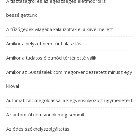
A tisztaságról és az egészséges életmódról is
beszélgettünk
A tűzőgépek világába kalauzoltak el a kávé mellett
Amikor a helyzet nem tűr halasztást
Amikor a tudatos életmód történetté válik
Amikor az 50százalék com megörvendeztetett mínusz egy
kilóval
Automatizált megoldással a kiegyensúlyozott ügymenetért
Az autómtól nem vonok meg semmit!
Az édes székhelyszolgáltatás