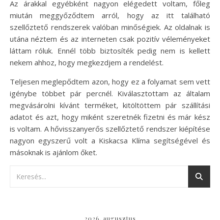
Az árakkal egyébként nagyon elégedett voltam, főleg
miután meggyőződtem arról, hogy az itt található
szellőztető rendszerek valóban minőségiek. Az oldalnak is
utána néztem és az interneten csak pozitív véleményeket
láttam róluk. Ennél több biztosíték pedig nem is kellett
nekem ahhoz, hogy megkezdjem a rendelést.
Teljesen meglepődtem azon, hogy ez a folyamat sem vett
igénybe többet pár percnél. Kiválasztottam az általam
megvásárolni kívánt terméket, kitöltöttem pár szállítási
adatot és azt, hogy miként szeretnék fizetni és már kész
is voltam. A hővisszanyerős szellőztető rendszer kiépítése
nagyon egyszerű volt a Kiskacsa Klíma segítségével és
másoknak is ajánlom őket.
2026. augusztus