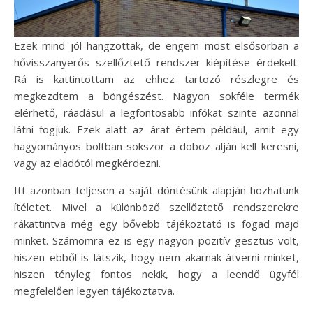
Ezek mind jól hangzottak, de engem most elsősorban a
hővisszanyerős szellőztető rendszer kiépítése érdekelt.
Rá is kattintottam az ehhez tartozó részlegre és
megkezdtem a böngészést. Nagyon sokféle termék
elérhető, ráadásul a legfontosabb infókat szinte azonnal
látni fogjuk. Ezek alatt az árat értem például, amit egy
hagyományos boltban sokszor a doboz alján kell keresni,
vagy az eladótól megkérdezni.
Itt azonban teljesen a saját döntésünk alapján hozhatunk
ítéletet. Mivel a különböző szellőztető rendszerekre
rákattintva még egy bővebb tájékoztató is fogad majd
minket. Számomra ez is egy nagyon pozitív gesztus volt,
hiszen ebből is látszik, hogy nem akarnak átverni minket,
hiszen tényleg fontos nekik, hogy a leendő ügyfél
megfelelően legyen tájékoztatva.