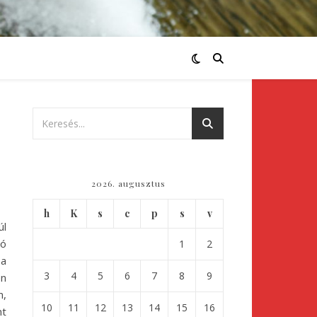
2026. augusztus
h
K
s
c
p
s
v
úl
só
1
2
 a
3
4
5
6
7
8
9
en
m,
10
11
12
13
14
15
16
nt