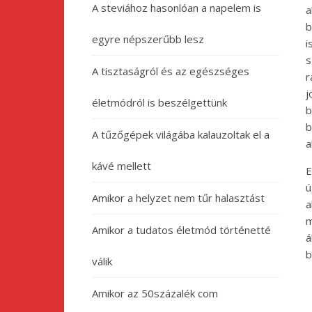
A steviához hasonlóan a napelem is
a
b
egyre népszerűbb lesz
i
s
A tisztaságról és az egészséges
r
j
életmódról is beszélgettünk
b
b
A tűzőgépek világába kalauzoltak el a
a
kávé mellett
E
ú
Amikor a helyzet nem tűr halasztást
a
m
Amikor a tudatos életmód történetté
á
b
válik
Amikor az 50százalék com