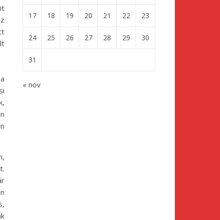
it
17
18
19
20
21
22
23
az
tt
24
25
26
27
28
29
30
lt
31
 a
« nov
si
k,
on
en
n,
t.
ár
en
s,
ak