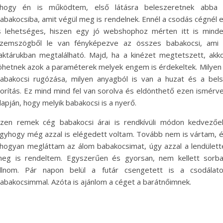
hogy én is működtem, első látásra beleszeretnek abba
abakocsiba, amit végül meg is rendelnek. Ennél a csodás cégnél 
s lehetséges, hiszen egy jó webshophoz mérten itt is mind
zemszögből le van fényképezve az összes babakocsi, ami
aktárukban megtalálható. Majd, ha a kinézet megtetszett, akk
öhetnek azok a paraméterek melyek engem is érdekeltek. Milyen
abakocsi rugózása, milyen anyagból is van a huzat és a bel
orítás. Ez mind mind fel van sorolva és eldönthető ezen ismérv
lapján, hogy melyik babakocsi is a nyerő.
zen remek cég babakocsi árai is rendkívüli módon kedvezőe
gyhogy még azzal is elégedett voltam. Tovább nem is vártam, 
hogyan megláttam az álom babakocsimat, úgy azzal a lendülett
eg is rendeltem. Egyszerűen és gyorsan, nem kellett sorb
llnom. Pár napon belül a futár csengetett is a csodálat
abakocsimmal. Azóta is ajánlom a céget a barátnőimnek.