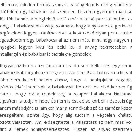
ell lennie, minden terepviszonyra. A kényelem is elengedhetetl
eltételem egy babakocsival szemben, hiszen a gyermek majd s
dőt tölt benne. A megfelelő tartás már az első perctől fontos, a
edig a babakocsi biztosítja számára, hogy a nyaka és a gerince 
egfelelően legyen alátámasztva. A következő olyan pont, amih
agaszkodom egy babakocsinál az nem más, mint hogy nagyon 
nyagból legyen kívül és belül is. Jó anyag tekintetében i
ntiallergén és baba barát textilekre gondolok.
hogyan az interneten kutattam kis idő sem kellett és egy rem
abakocsikat forgalmazó cégre bukkantam. Ez a babaverda.hu vol
öbb sem kellett nekem ahhoz, hogy a honlapjukon ragadja
zámos elvárásom volt a babakocsit illetően, és első körben ú
estett, hogy ez a remek cég a szuper babakocsi kínálatáv
eljesíteni is tudja mindet. És nem is csak első körben nézett ki úg
anem másodjára is, amikor már a termékeik széles tárháza közö
eresgéltem, szinte úgy, hogy alig tudtam a végtelen kínálat
özött választani. Ami elősegítette a választást az nem más vol
int a remek honlapszerkesztés. Hiszen az anyák szerinte