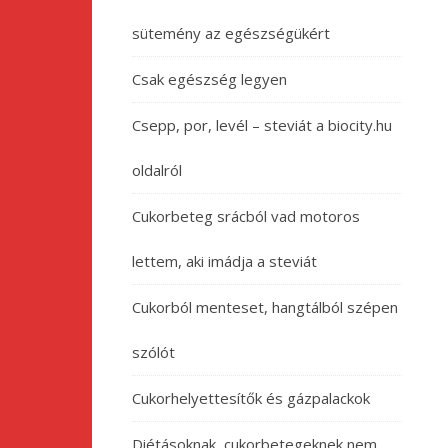
sütemény az egészségükért
Csak egészség legyen
Csepp, por, levél – steviát a biocity.hu
oldalról
Cukorbeteg srácból vad motoros
lettem, aki imádja a steviát
Cukorból menteset, hangtálból szépen
szólót
Cukorhelyettesítők és gázpalackok
Diétásoknak, cukorbetegeknek nem