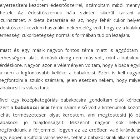
elyettesíteni kezdtem édesítőszerrel, számoltam miből menny
hetek. Az édesítőszernek hála szinten sikerül tartani 
nzulinszintet. A diéta betartása és az, hogy fehér cukor helye
desítőszert kezdem használni, nekem elég volt, hogy ez a kialaku
erhességi cukorbetegség normális formában tudjon lezajlani.
miatt és egy másik nagyon fontos téma miatt is aggódtam
erhességem alatt. A másik dolog nem más volt, mint a babakoc
érdésköre. Nagyon azon a véleményen voltam, hogy a baba egyi
a nem a legfontosabb kelléke a babakocsi. Ezért is kell nagy
egfontolni a szülők számára, jelen esetben nekem, hogy mily
abakocsit is választunk.
ivel egy középkategóriás babakocsira gondoltam első körbe
zért a
babakocsi árai
téma nálam első volt a kritériumok közöt
ehát természetesen olyat kerestem, ami megtestesíti jó p
abakocsi jó tulajdonságait. Miszerint nagyon sok hely
egfordulunk a férjemmel, legyen az az erdőben való kirándulá
agy éppen a külföldi városnézés, tehát a babakocsinak alkalmasn