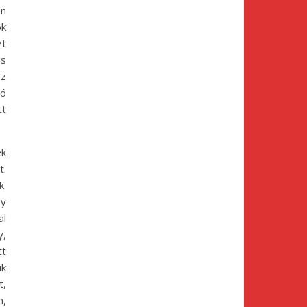
en
ok
zt
is
ez
jó
tt
ek
t.
k.
gy
al
y,
tt
uk
t,
m,