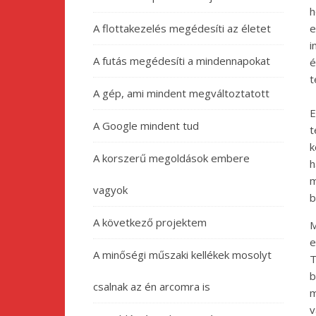
h
A flottakezelés megédesíti az életet
e
i
A futás megédesíti a mindennapokat
é
t
A gép, ami mindent megváltoztatott
E
A Google mindent tud
t
k
A korszerű megoldások embere
h
m
vagyok
b
A következő projektem
M
e
A minőségi műszaki kellékek mosolyt
T
b
csalnak az én arcomra is
m
v