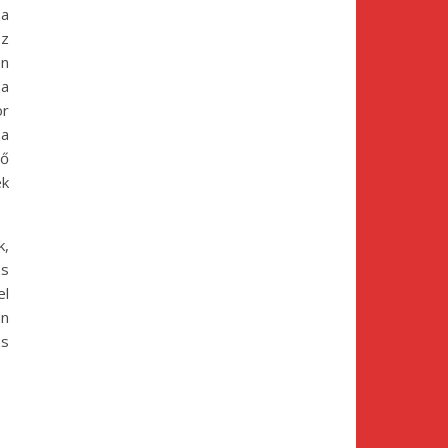
 a
ez
en
 a
or
 a
ső
ek
k,
és
el
an
os