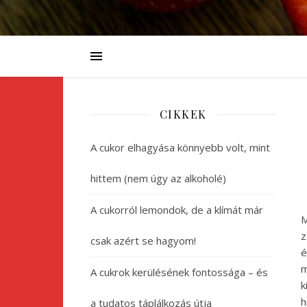
CIKKEK
A cukor elhagyása könnyebb volt, mint
hittem (nem úgy az alkoholé)
A cukorról lemondok, de a klímát már
M
z
csak azért se hagyom!
é
m
A cukrok kerülésének fontossága – és
k
h
a tudatos táplálkozás útja