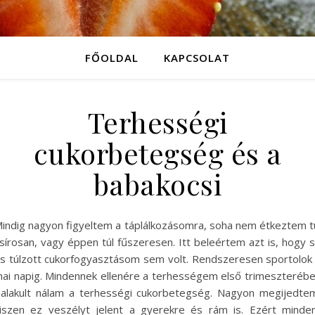
FŐOLDAL
KAPCSOLAT
Terhességi
cukorbetegség és a
babakocsi
indig nagyon figyeltem a táplálkozásomra, soha nem étkeztem t
sírosan, vagy éppen túl fűszeresen. Itt beleértem azt is, hogy 
s túlzott cukorfogyasztásom sem volt. Rendszeresen sportolok
ai napig. Mindennek ellenére a terhességem első trimeszteréb
ialakult nálam a terhességi cukorbetegség. Nagyon megijedte
iszen ez veszélyt jelent a gyerekre és rám is. Ezért minde