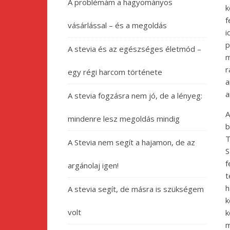
A problémám a hagyományos
k
f
vásárlással – és a megoldás
i
p
A stevia és az egészséges életmód –
m
r
egy régi harcom története
a
a
A stevia fogzásra nem jó, de a lényeg:
A
mindenre lesz megoldás mindig
b
T
A Stevia nem segít a hajamon, de az
S
f
argánolaj igen!
t
h
A stevia segít, de másra is szükségem
k
volt
k
m