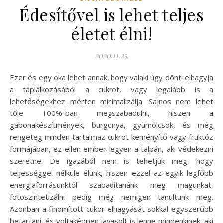
Édesítővel is lehet teljes
életet élni!
2020.11.25.
Ezer és egy oka lehet annak, hogy valaki úgy dönt: elhagyja
a táplálkozásából a cukrot, vagy legalább is a
lehetőségekhez mérten minimalizálja. Sajnos nem lehet
tőle 100%-ban megszabadulni, hiszen a
gabonakészítmények, burgonya, gyümölcsök, és még
rengeteg minden tartalmaz cukrot keményítő vagy fruktóz
formájában, ez ellen ember legyen a talpán, aki védekezni
szeretne. De igazából nem is tehetjük meg, hogy
teljességgel nélküle élünk, hiszen ezzel az egyik legfőbb
energiaforrásunktól szabadítanánk meg magunkat,
fotoszintetizálni pedig még nemigen tanultunk meg.
Azonban a finomított cukor elhagyását sokkal egyszerűbb
betartani, és voltaképpen javasolt is lenne mindenkinek, aki