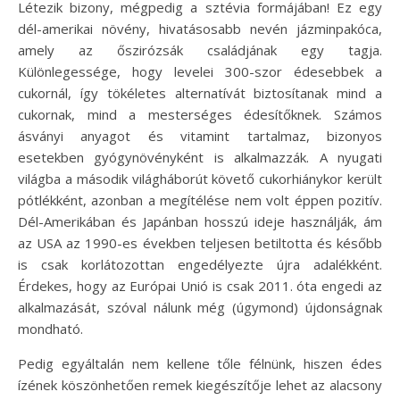
Létezik bizony, mégpedig a sztévia formájában! Ez egy
dél-amerikai növény, hivatásosabb nevén jázminpakóca,
amely az őszirózsák családjának egy tagja.
Különlegessége, hogy levelei 300-szor édesebbek a
cukornál, így tökéletes alternatívát biztosítanak mind a
cukornak, mind a mesterséges édesítőknek. Számos
ásványi anyagot és vitamint tartalmaz, bizonyos
esetekben gyógynövényként is alkalmazzák. A nyugati
világba a második világháborút követő cukorhiánykor került
pótlékként, azonban a megítélése nem volt éppen pozitív.
Dél-Amerikában és Japánban hosszú ideje használják, ám
az USA az 1990-es években teljesen betiltotta és később
is csak korlátozottan engedélyezte újra adalékként.
Érdekes, hogy az Európai Unió is csak 2011. óta engedi az
alkalmazását, szóval nálunk még (úgymond) újdonságnak
mondható.
Pedig egyáltalán nem kellene tőle félnünk, hiszen édes
ízének köszönhetően remek kiegészítője lehet az alacsony