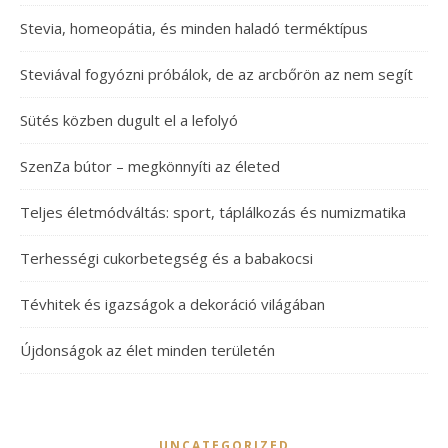
Stevia, homeopátia, és minden haladó terméktípus
Steviával fogyózni próbálok, de az arcbőrön az nem segít
Sütés közben dugult el a lefolyó
SzenZa bútor – megkönnyíti az életed
Teljes életmódváltás: sport, táplálkozás és numizmatika
Terhességi cukorbetegség és a babakocsi
Tévhitek és igazságok a dekoráció világában
Újdonságok az élet minden területén
UNCATEGORIZED