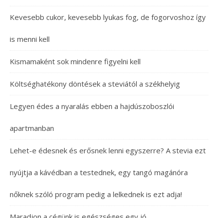
Kevesebb cukor, kevesebb lyukas fog, de fogorvoshoz így
is menni kell
Kismamaként sok mindenre figyelni kell
Költséghatékony döntések a steviától a székhelyig
Legyen édes a nyaralás ebben a hajdúszoboszlói
apartmanban
Lehet-e édesnek és erősnek lenni egyszerre? A stevia ezt
nyújtja a kávédban a testednek, egy tangó magánóra
nőknek szóló program pedig a lelkednek is ezt adja!
Maradjon a cégünk is egészséges egy jó