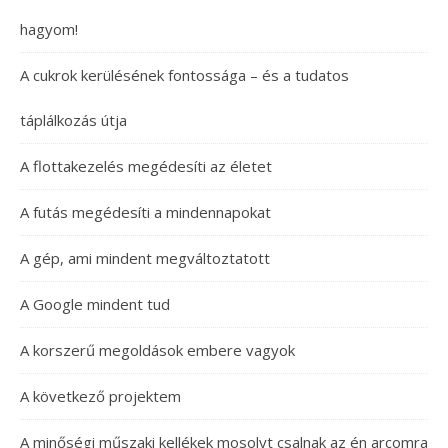
hagyom!
A cukrok kerülésének fontossága – és a tudatos
táplálkozás útja
A flottakezelés megédesíti az életet
A futás megédesíti a mindennapokat
A gép, ami mindent megváltoztatott
A Google mindent tud
A korszerű megoldások embere vagyok
A következő projektem
A minőségi műszaki kellékek mosolyt csalnak az én arcomra