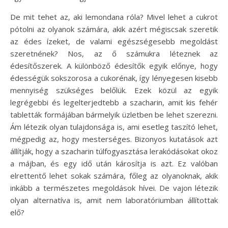
De mit tehet az, aki lemondana róla? Mivel lehet a cukrot
pótolni az olyanok számára, akik azért mégiscsak szeretik
az édes ízeket, de valami egészségesebb megoldást
szeretnének? Nos, az ő számukra léteznek az
édesítőszerek. A különböző édesítők egyik előnye, hogy
édességük sokszorosa a cukorénak, így lényegesen kisebb
mennyiség szükséges belőlük. Ezek közül az egyik
legrégebbi és legelterjedtebb a szacharin, amit kis fehér
tabletták formájában bármelyik üzletben be lehet szerezni.
Ám létezik olyan tulajdonsága is, ami esetleg taszító lehet,
mégpedig az, hogy mesterséges. Bizonyos kutatások azt
állítják, hogy a szacharin túlfogyasztása lerakódásokat okoz
a májban, és egy idő után károsítja is azt. Ez valóban
elrettentő lehet sokak számára, főleg az olyanoknak, akik
inkább a természetes megoldások hívei. De vajon létezik
olyan alternatíva is, amit nem laboratóriumban állítottak
elő?