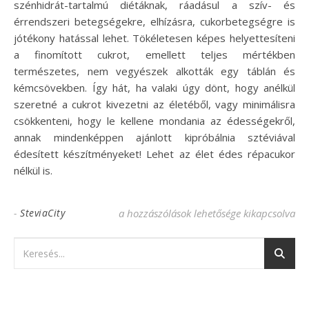
szénhidrát-tartalmú diétáknak, ráadásul a szív- és
érrendszeri betegségekre, elhízásra, cukorbetegségre is
jótékony hatással lehet. Tökéletesen képes helyettesíteni
a finomított cukrot, emellett teljes mértékben
természetes, nem vegyészek alkották egy táblán és
kémcsövekben. Így hát, ha valaki úgy dönt, hogy anélkül
szeretné a cukrot kivezetni az életéből, vagy minimálisra
csökkenteni, hogy le kellene mondania az édességekről,
annak mindenképpen ajánlott kipróbálnia sztéviával
édesített készítményeket! Lehet az élet édes répacukor
nélkül is.
Édesítővel is lehet teljes életet élni! bejegy
-
SteviaCity
a hozzászólások lehetősége kikapcsolva