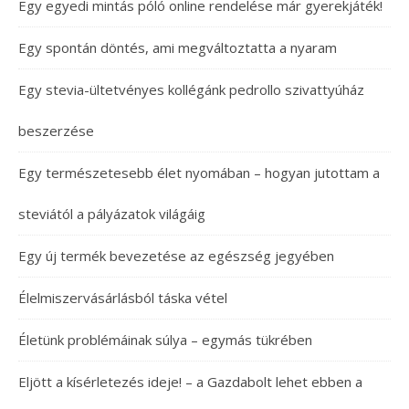
Egy egyedi mintás póló online rendelése már gyerekjáték!
Egy spontán döntés, ami megváltoztatta a nyaram
Egy stevia-ültetvényes kollégánk pedrollo szivattyúház
beszerzése
Egy természetesebb élet nyomában – hogyan jutottam a
steviától a pályázatok világáig
Egy új termék bevezetése az egészség jegyében
Élelmiszervásárlásból táska vétel
Életünk problémáinak súlya – egymás tükrében
Eljött a kísérletezés ideje! – a Gazdabolt lehet ebben a