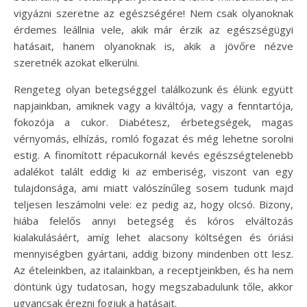
vigyázni szeretne az egészségére! Nem csak olyanoknak
érdemes leállnia vele, akik már érzik az egészségügyi
hatásait, hanem olyanoknak is, akik a jövőre nézve
szeretnék azokat elkerülni.
Rengeteg olyan betegséggel találkozunk és élünk együtt
napjainkban, amiknek vagy a kiváltója, vagy a fenntartója,
fokozója a cukor. Diabétesz, érbetegségek, magas
vérnyomás, elhízás, romló fogazat és még lehetne sorolni
estig. A finomított répacukornál kevés egészségtelenebb
adalékot talált eddig ki az emberiség, viszont van egy
tulajdonsága, ami miatt valószínűleg sosem tudunk majd
teljesen leszámolni vele: ez pedig az, hogy olcsó. Bizony,
hiába felelős annyi betegség és kóros elváltozás
kialakulásáért, amíg lehet alacsony költségen és óriási
mennyiségben gyártani, addig bizony mindenben ott lesz.
Az ételeinkben, az italainkban, a receptjeinkben, és ha nem
döntünk úgy tudatosan, hogy megszabadulunk tőle, akkor
ugyancsak érezni fogjuk a hatásait.