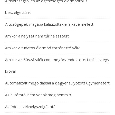
A tisztaságról és az egészséges életmódról is
beszélgettünk
A tűzőgépek világába kalauzoltak el a kávé mellett
Amikor a helyzet nem tűr halasztást
Amikor a tudatos életmód történetté válik
Amikor az 50százalék com megörvendeztetett mínusz egy
kilóval
Automatizált megoldással a kiegyensúlyozott ügymenetért
Az autómtól nem vonok meg semmit!
Az édes székhelyszolgáltatás