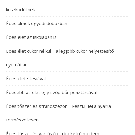
küszködőknek
Édes álmok egyedi dobozban
Édes élet az iskolában is
Édes élet cukor nélkül – a legjobb cukor helyettesítő
nyomában
Édes élet steviával
Édesebb az élet egy szép bőr pénztárcával
Édesítőszer és strandszezon – készülj fel a nyárra
természetesen
Édesítőszer és varrógép, mindkettő modern