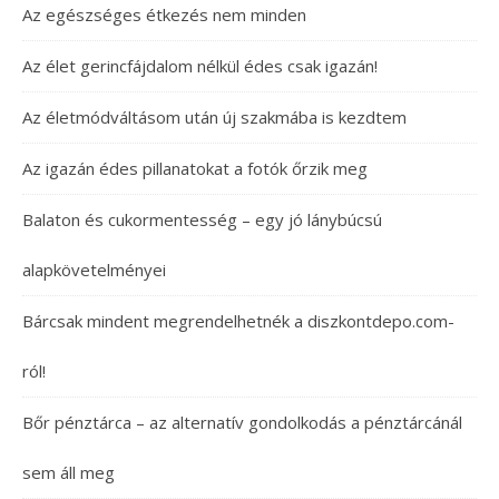
Az egészséges étkezés nem minden
Az élet gerincfájdalom nélkül édes csak igazán!
Az életmódváltásom után új szakmába is kezdtem
Az igazán édes pillanatokat a fotók őrzik meg
Balaton és cukormentesség – egy jó lánybúcsú
alapkövetelményei
Bárcsak mindent megrendelhetnék a diszkontdepo.com-
ról!
Bőr pénztárca – az alternatív gondolkodás a pénztárcánál
sem áll meg