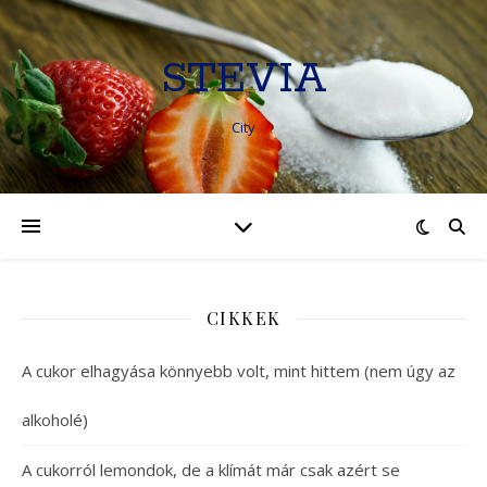
STEVIA
City
CIKKEK
A cukor elhagyása könnyebb volt, mint hittem (nem úgy az
alkoholé)
A cukorról lemondok, de a klímát már csak azért se