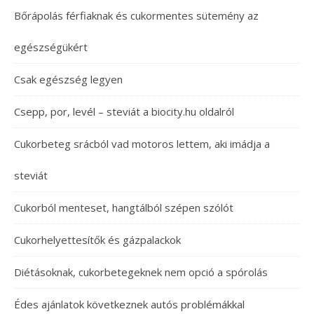
Bőrápolás férfiaknak és cukormentes sütemény az
egészségükért
Csak egészség legyen
Csepp, por, levél – steviát a biocity.hu oldalról
Cukorbeteg srácból vad motoros lettem, aki imádja a
steviát
Cukorból menteset, hangtálból szépen szólót
Cukorhelyettesítők és gázpalackok
Diétásoknak, cukorbetegeknek nem opció a spórolás
Édes ajánlatok következnek autós problémákkal