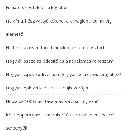
Fújható szigetelés – a legjobb!
Ha klíma, hőszivattyú kellene, a klimaglobal.eu mindig
elérhető
Ha te is könnyen töröd mobilod, ez a te posztod!
Hogy áll össze az édesítő és a napelemes rendszer?
Hogyan kapcsolódik a laprugó gyártás a stevia világához?
Hogyan leplezzük le az utca bajkeverőjét?
Illóolajok 100% tisztaságúak: Valóban így van?
Két heppem van: a „no cukor” és a rozsdamentes acél
serpenyők